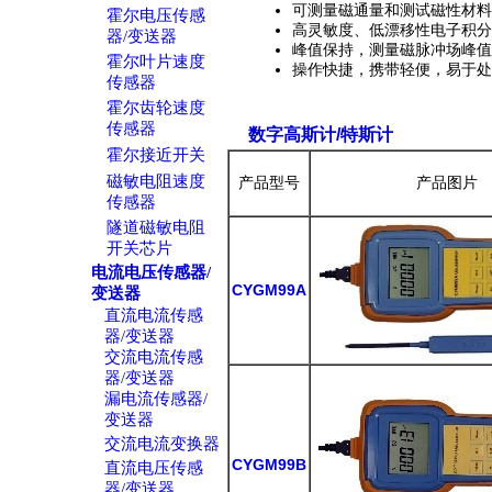
可测量磁通量和测试磁性材料
霍尔电压传感
高灵敏度、低漂移性电子积分
器/变送器
峰值保持，测量磁脉冲场峰值
霍尔叶片速度
操作快捷，携带轻便，易于处
传感器
霍尔齿轮速度
传感器
数字高斯计/特斯计
霍尔接近开关
磁敏电阻速度
产品型号
产品图片
传感器
隧道磁敏电阻
开关芯片
电流电压传感器/
CYGM99A
变送器
直流电流传感
器/变送器
交流电流传感
器/变送器
漏电流传感器/
变送器
交流电流变换器
CYGM99B
直流电压传感
器/变送器