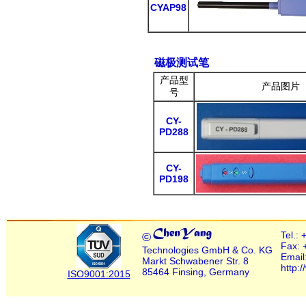
CYAP98
磁极测试笔
产品型
产品图片
号
CY-
PD288
CY-
PD198
Tel.:
©
Fax: 
Technologies GmbH & Co. KG
Email
Markt Schwabener Str. 8
http:
85464 Finsing, Germany
ISO9001:2015