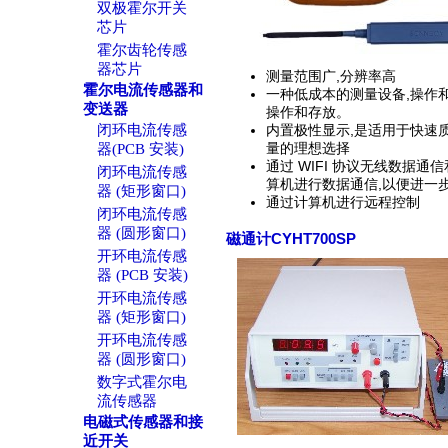
双极霍尔开关
芯片
霍尔齿轮传感
器芯片
测量范围广,分辨率高
霍尔电流传感器和
一种低成本的测量设备,操作
变送器
操作和存放。
闭环电流传感
内置极性显示,是适用于快速
量的理想选择
器(PCB 安装)
通过 WIFI 协议无线数据通信
闭环电流传感
算机进行数据通信,以便进一
器 (矩形窗口)
通过计算机进行远程控制
闭环电流传感
器 (圆形窗口)
CYHT700SP
磁通计
开环电流传感
器 (PCB 安装)
开环电流传感
器 (矩形窗口)
开环电流传感
器 (圆形窗口)
数字式霍尔电
流传感器
电磁式传感器和接
近开关